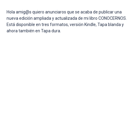
par
cer
Hola amig@s quiero anunciaros que se acaba de publicar una
el
nueva edición ampliada y actualizada de mi libro CONOCERNOS.
pan
Está disponible en tres formatos, versión Kindle, Tapa blanda y
de
ahora también en Tapa dura.
bús