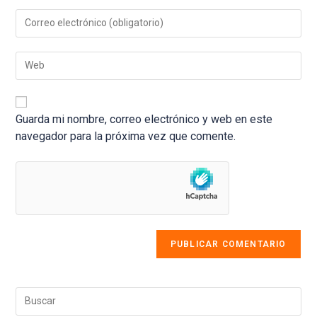
nombre
Introduce
o
tu
nombre
dirección
de
Introduce
de
usuario
la
correo
para
URL
electrónico
comentar
de
para
tu
Guarda mi nombre, correo electrónico y web en este
comentar
web
navegador para la próxima vez que comente.
(opcional)
Pul
Esc