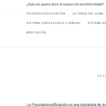
Ir
¿Qué nos quiere decir el cuerpo con la enfermedad?
al
contenido
PSICODESCODIFICACIÓN
LA TAREA DEL ALMA
SISTEMA CIRCULATORIO E INMUNE
SISTEMA R
MEDITACIÓN
UN E
La Psicodescodificación es una disciplina de inve