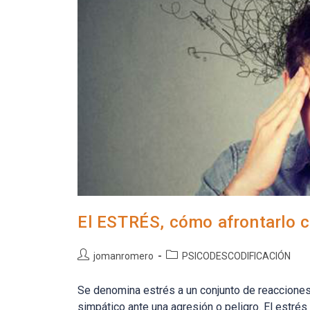
El ESTRÉS, cómo afrontarlo 
Autor
Categoría
jomanromero
PSICODESCODIFICACIÓN
de
de
la
la
Se denomina estrés a un conjunto de reacciones
entrada:
entrada:
simpático ante una agresión o peligro. El estré