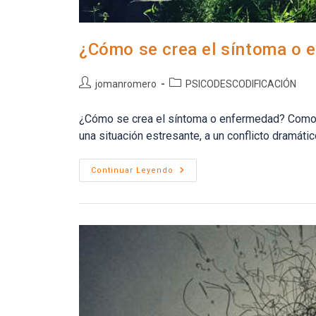
¿Cómo se crea el síntoma o 
Autor
Categoría
jomanromero
PSICODESCODIFICACIÓN
de
de
la
la
¿Cómo se crea el síntoma o enfermedad? Como d
entrada:
entrada:
una situación estresante, a un conflicto dramáti
¿Cómo
Continuar Leyendo
Se
Crea
El
Síntoma
O
Enfermedad?