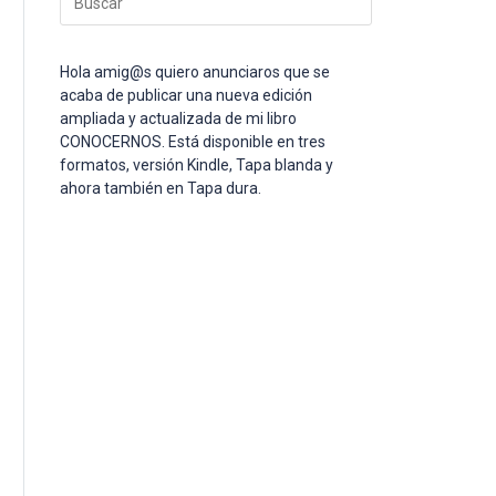
Escape
para
cerrar
Hola amig@s quiero anunciaros que se
el
acaba de publicar una nueva edición
panel
ampliada y actualizada de mi libro
de
CONOCERNOS. Está disponible en tres
búsqueda.
formatos, versión Kindle, Tapa blanda y
ahora también en Tapa dura.