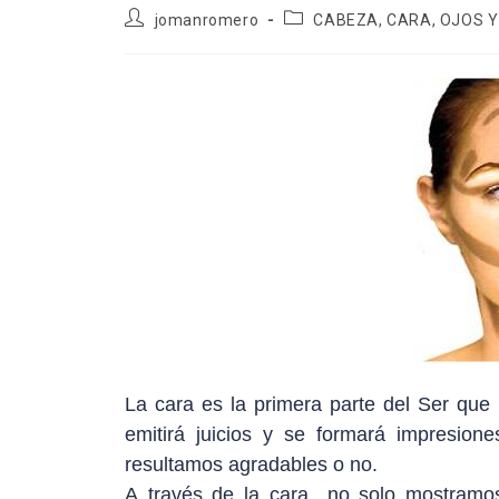
Autor
Categoría
jomanromero
CABEZA, CARA, OJOS Y
de
de
la
la
entrada:
entrada:
La cara es la primera parte del Ser que
emitirá juicios y se formará impresion
resultamos agradables o no.
A través de la cara no solo mostramos