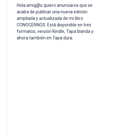
cerrar
Hola amig@s quiero anunciaros que se
el
acaba de publicar una nueva edición
panel
ampliada y actualizada de mi libro
de
CONOCERNOS. Está disponible en tres
búsqueda.
formatos, versión Kindle, Tapa blanda y
ahora también en Tapa dura.