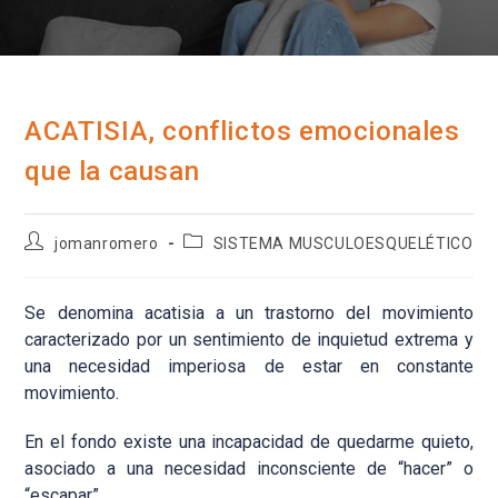
ACATISIA, conflictos emocionales
que la causan
Autor
Categoría
jomanromero
SISTEMA MUSCULOESQUELÉTICO
de
de
la
la
entrada:
entrada:
Se denomina acatisia a un trastorno del movimiento
caracterizado por un sentimiento de inquietud extrema y
una necesidad imperiosa de estar en constante
movimiento.
En el fondo existe una incapacidad de quedarme quieto,
asociado a una necesidad inconsciente de “hacer” o
“escapar”.