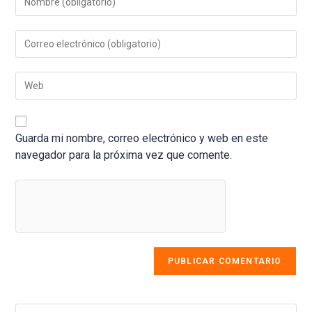
tu
nombre
Introduce
o
tu
nombre
dirección
de
Introduce
de
usuario
la
correo
para
URL
electrónico
comentar
de
para
tu
Guarda mi nombre, correo electrónico y web en este
comentar
web
navegador para la próxima vez que comente.
(opcional)
Pul