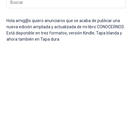
Esc
par
cer
Hola amig@s quiero anunciaros que se acaba de publicar una
el
nueva edición ampliada y actualizada de mi libro CONOCERNOS.
pan
Está disponible en tres formatos, versión Kindle, Tapa blanda y
de
ahora también en Tapa dura.
bús