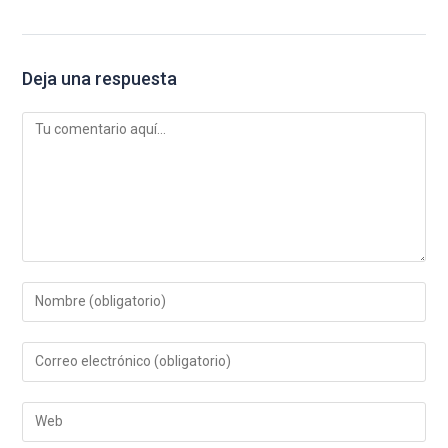
Deja una respuesta
Comentario
Introduce
tu
nombre
Introduce
o
tu
nombre
dirección
de
Introduce
de
usuario
la
correo
para