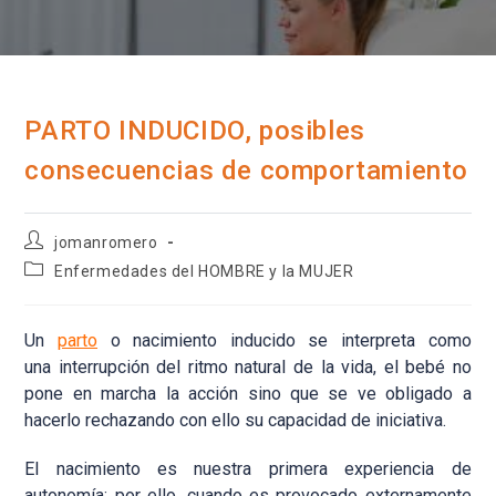
PARTO INDUCIDO, posibles
consecuencias de comportamiento
Autor
jomanromero
de
Categoría
Enfermedades del HOMBRE y la MUJER
la
de
entrada:
la
entrada:
Un
parto
o nacimiento inducido se interpreta como
una interrupción del ritmo natural de la vida, el bebé no
pone en marcha la acción sino que se ve obligado a
hacerlo rechazando con ello su capacidad de iniciativa.
El nacimiento es nuestra primera experiencia de
autonomía; por ello, cuando es provocado externamente