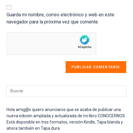
URL
electrónico
comentar
de
para
tu
Guarda mi nombre, correo electrónico y web en este
comentar
web
navegador para la próxima vez que comente.
(opcional)
Pul
Esc
par
cer
Hola amig@s quiero anunciaros que se acaba de publicar una
el
nueva edición ampliada y actualizada de mi libro CONOCERNOS.
pan
Está disponible en tres formatos, versión Kindle, Tapa blanda y
de
ahora también en Tapa dura.
bús